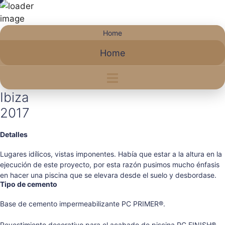
Saltar
Home
al
Home
contenido
Ibiza
2017
Detalles
Lugares idílicos, vistas imponentes. Había que estar a la altura en la
ejecución de este proyecto, por esta razón pusimos mucho énfasis
en hacer una piscina que se elevara desde el suelo y desbordase.
Tipo de cemento
Base de cemento impermeabilizante PC PRIMER®.
Revestimiento decorativo para el acabado de piscina PC FINISH®.