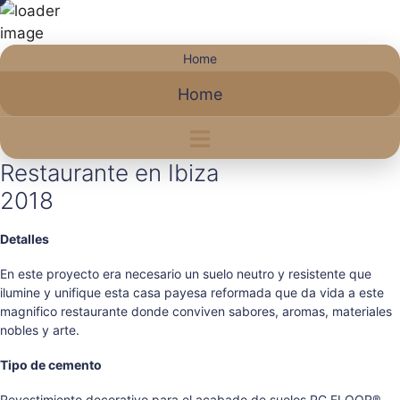
Saltar
Home
al
Home
contenido
Restaurante en Ibiza
2018
Detalles
En este proyecto era necesario un suelo neutro y resistente que
ilumine y unifique esta casa payesa reformada que da vida a este
magnifico restaurante donde conviven sabores, aromas, materiales
nobles y arte.
Tipo de cemento
Revestimiento decorativo para el acabado de suelos PC FLOOR®.